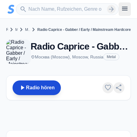
Zum Hauptinhalt springen
Sender suchen
menu
search
arrow_forward
chevron_right
chevron_right
chevron_right
Russia
Moscow
Москва (Moscow)
Radio Caprice - Gabber / Early / Mainstream Hardcore
Radio Caprice - Gabber / Early / Mainstream Hardcore - Москва (Moscow)
place
Москва (Moscow), Moscow, Russia
Metal
play_arrow
favorite
share
Radio hören