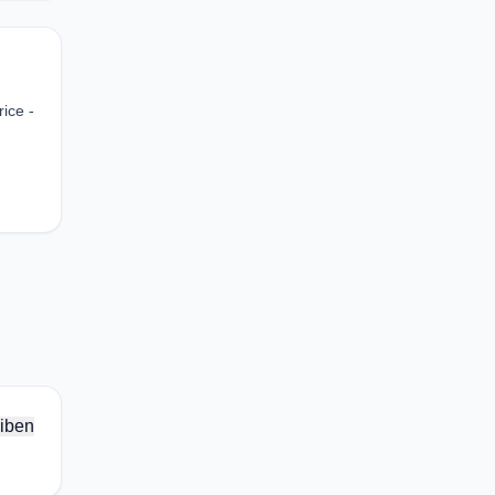
ice -
iben