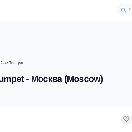
Sender
search
- Jazz Trumpet
Trumpet - Москва (Moscow)
favorite