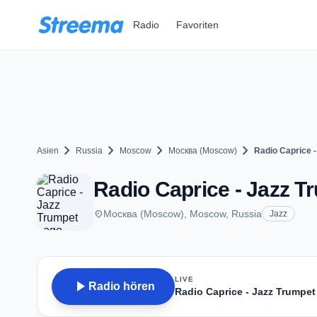
Zum Hauptinhalt springen
Radio
Favoriten
chevron_right
chevron_right
chevron_right
chevron_right
Asien
Russia
Moscow
Москва (Moscow)
Radio Caprice 
Radio Caprice - Jazz 
place
Москва (Moscow), Moscow, Russia
Jazz
LIVE
play_arrow
Radio hören
Radio Caprice - Jazz Trumpet