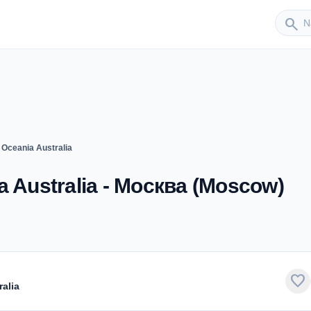
Sender
search
 Oceania Australia
a Australia - Москва (Moscow)
favorite
ralia