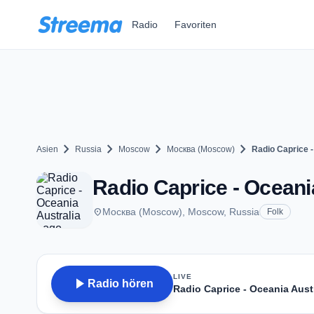
Zum Hauptinhalt springen
Radio
Favoriten
chevron_right
chevron_right
chevron_right
chevron_right
Asien
Russia
Moscow
Москва (Moscow)
Radio Caprice -
Radio Caprice - Oceani
place
Москва (Moscow), Moscow, Russia
Folk
LIVE
play_arrow
Radio hören
Radio Caprice - Oceania Aust