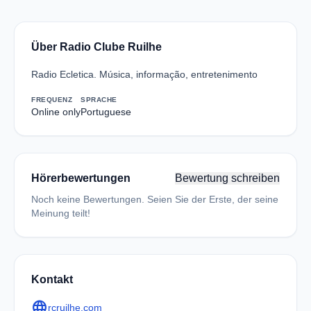
Über Radio Clube Ruilhe
Radio Ecletica. Música, informação, entretenimento
FREQUENZ
SPRACHE
Online only
Portuguese
Hörerbewertungen
Bewertung schreiben
Noch keine Bewertungen. Seien Sie der Erste, der seine
Meinung teilt!
Kontakt
language
rcruilhe.com