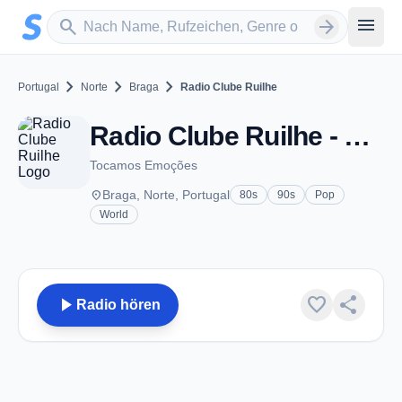
Zum Hauptinhalt springen
Sender suchen
menu
search
arrow_forward
chevron_right
chevron_right
chevron_right
Portugal
Norte
Braga
Radio Clube Ruilhe
Radio Clube Ruilhe - Braga
Tocamos Emoções
place
Braga, Norte, Portugal
80s
90s
Pop
World
play_arrow
favorite
share
Radio hören