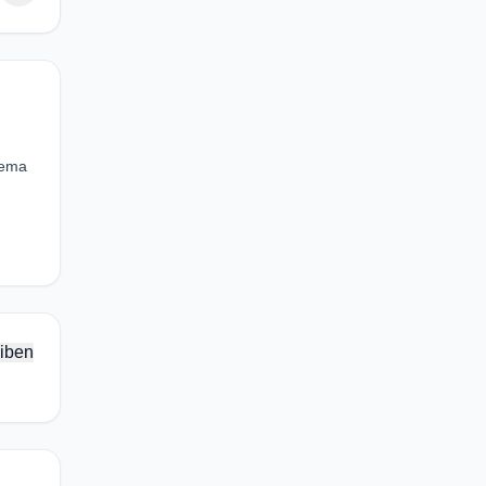
eema
iben