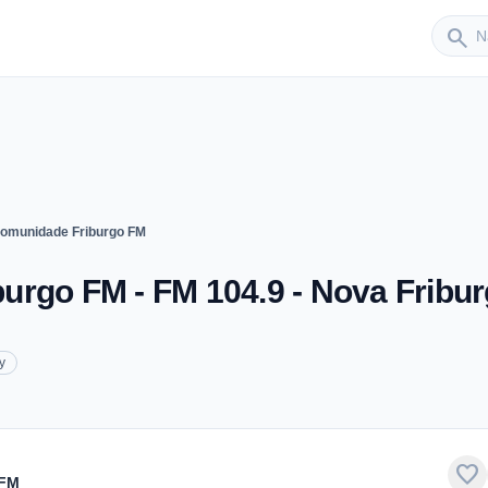
Sender
search
omunidade Friburgo FM
urgo FM - FM 104.9 - Nova Fribu
y
favorite
 FM