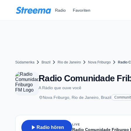
Zum Hauptinhalt springen
Radio
Favoriten
chevron_right
chevron_right
chevron_right
chevron_right
Südamerika
Brazil
Rio de Janeiro
Nova Friburgo
Radio C
Radio Comunidade Frib
A Rádio que ouve você
place
Nova Friburgo, Rio de Janeiro, Brazil
Communit
LIVE
play_arrow
Radio hören
Radio Comunidade Friburgo