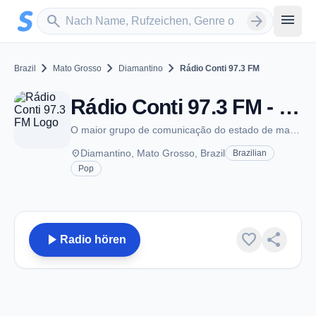
Zum Hauptinhalt springen
Sender suchen
menu
search
arrow_forward
chevron_right
chevron_right
chevron_right
Brazil
Mato Grosso
Diamantino
Rádio Conti 97.3 FM
Rádio Conti 97.3 FM - FM 97.3 - Diamantino
O maior grupo de comunicação do estado de mato grosso
place
Diamantino, Mato Grosso, Brazil
Brazilian
Pop
play_arrow
favorite
share
Radio hören