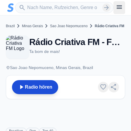
Zum Hauptinhalt springen
Sender suchen
menu
search
arrow_forward
chevron_right
chevron_right
chevron_right
Brazil
Minas Gerais
Sao Joao Nepomuceno
Rádio Criativa FM
Rádio Criativa FM - FM 105.9 - Sao Joao Nepomuceno
Ta bom de mais!
place
Sao Joao Nepomuceno, Minas Gerais, Brazil
play_arrow
favorite
share
Radio hören