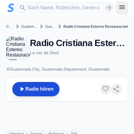
Zum Hauptinhalt springen
Sender suchen
menu
search
arrow_forward
chevron_right
chevron_right
chevron_right
Guatemala
Guatemala Department
Guatemala City
Radio Cristiana Estereo Restauracion
Radio Cristiana Estereo Restauracion - Guatemala City
La voz de Dios!
place
Guatemala City, Guatemala Department, Guatemala
play_arrow
favorite
share
Radio hören