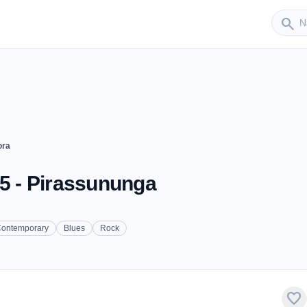
Sender
search
ora
.5 - Pirassununga
Contemporary
Blues
Rock
favorite