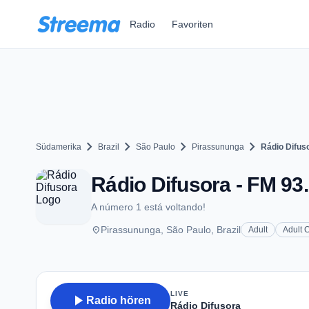
Zum Hauptinhalt springen
Radio
Favoriten
chevron_right
chevron_right
chevron_right
chevron_right
Südamerika
Brazil
São Paulo
Pirassununga
Rádio Difus
Rádio Difusora - FM 93
A número 1 está voltando!
place
Pirassununga, São Paulo, Brazil
Adult
Adult 
LIVE
play_arrow
Radio hören
Rádio Difusora