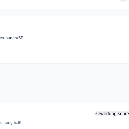
assununga/SP
Bewertung schre
inung teilt!