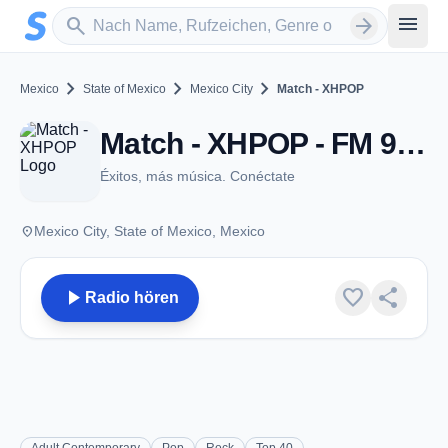
Zum Hauptinhalt springen
Sender suchen
menu
search
arrow_forward
chevron_right
chevron_right
chevron_right
Mexico
State of Mexico
Mexico City
Match - XHPOP
Match - XHPOP - FM 99.3 - Mexico City
Éxitos, más música. Conéctate
place
Mexico City, State of Mexico, Mexico
play_arrow
favorite
share
Radio hören