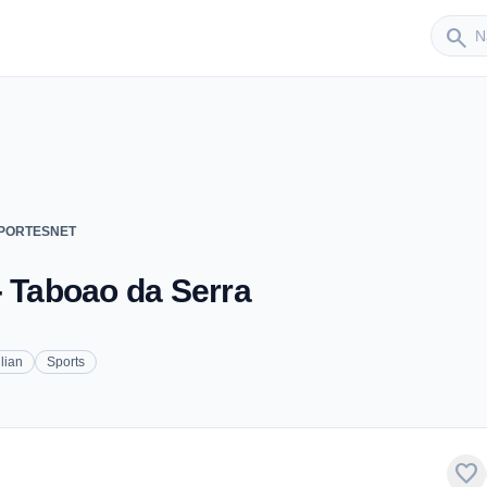
Sender
search
SPORTESNET
Taboao da Serra
lian
Sports
favorite