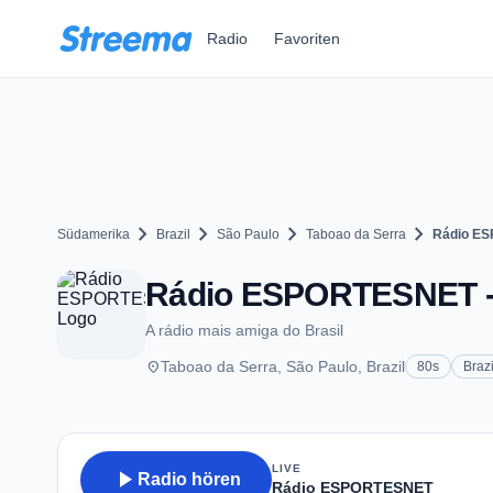
Zum Hauptinhalt springen
Radio
Favoriten
chevron_right
chevron_right
chevron_right
chevron_right
Südamerika
Brazil
São Paulo
Taboao da Serra
Rádio E
Rádio ESPORTESNET - 
A rádio mais amiga do Brasil
place
Taboao da Serra, São Paulo, Brazil
80s
Brazi
LIVE
play_arrow
Radio hören
Rádio ESPORTESNET