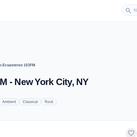
Sender
search
o Ecuastereo 103FM
M - New York City, NY
Ambient
Classical
Rock
favorite