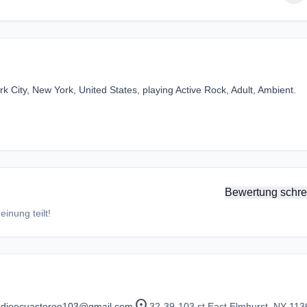
 City, New York, United States, playing Active Rock, Adult, Ambient.
Bewertung schre
inung teilt!
location_on
adioecuastereo103@gmail.com
32-39-103 st East Elmhurst, NY 113