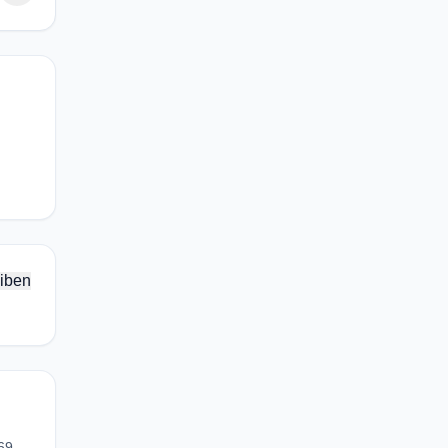
iben
69