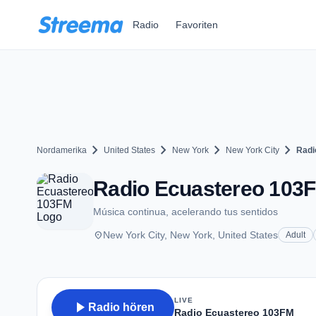
Zum Hauptinhalt springen
Radio
Favoriten
chevron_right
chevron_right
chevron_right
chevron_right
Nordamerika
United States
New York
New York City
Radi
Radio Ecuastereo 103F
Música continua, acelerando tus sentidos
place
New York City, New York, United States
Adult
LIVE
play_arrow
Radio hören
Radio Ecuastereo 103FM