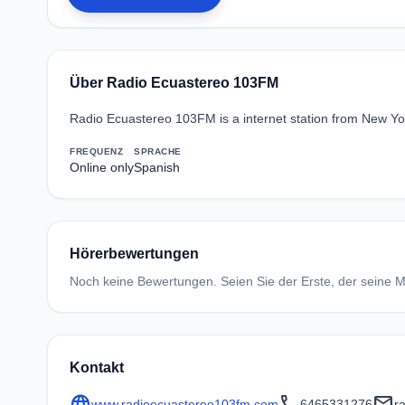
Über Radio Ecuastereo 103FM
Radio Ecuastereo 103FM is a internet station from New York
FREQUENZ
SPRACHE
Online only
Spanish
Hörerbewertungen
Noch keine Bewertungen. Seien Sie der Erste, der seine Me
Kontakt
language
call
mail
www.radioecuastereo103fm.com
6465331276
r