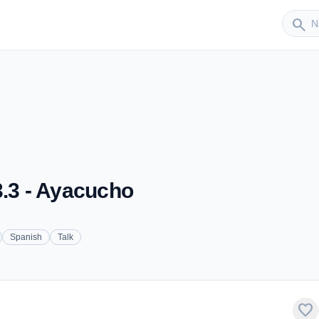
Sender
search
3.3 - Ayacucho
Spanish
Talk
favorite