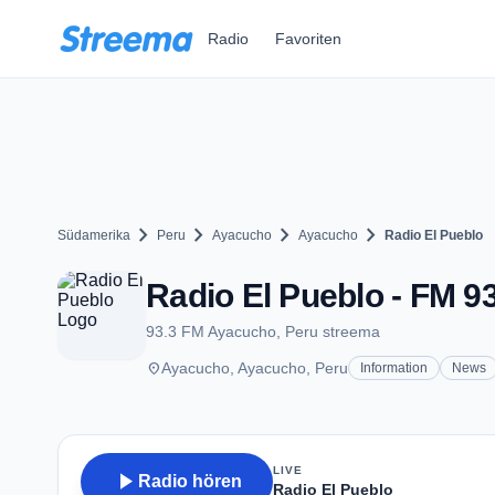
Zum Hauptinhalt springen
Radio
Favoriten
chevron_right
chevron_right
chevron_right
chevron_right
Südamerika
Peru
Ayacucho
Ayacucho
Radio El Pueblo
Radio El Pueblo - FM 9
93.3 FM Ayacucho, Peru streema
place
Ayacucho, Ayacucho, Peru
Information
News
LIVE
play_arrow
Radio hören
Radio El Pueblo