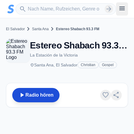
Zum Hauptinhalt springen
Sender suchen
menu
search
arrow_forward
chevron_right
chevron_right
El Salvador
Santa Ana
Estereo Shabach 93.3 FM
Estereo Shabach 93.3 FM - FM 93.3 - Santa Ana
La Estación de la Victoria
place
Santa Ana, El Salvador
Christian
Gospel
play_arrow
favorite
share
Radio hören