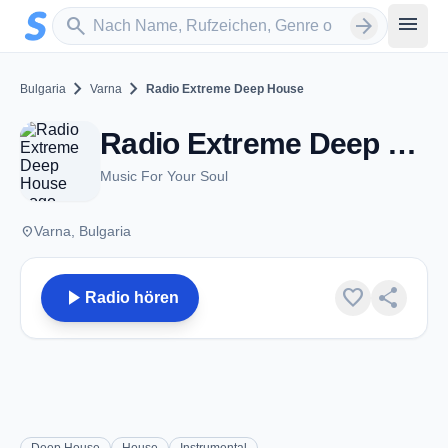
Zum Hauptinhalt springen
Sender suchen
menu
search
arrow_forward
chevron_right
chevron_right
Bulgaria
Varna
Radio Extreme Deep House
Radio Extreme Deep House - Varna
Music For Your Soul
place
Varna, Bulgaria
play_arrow
favorite
share
Radio hören