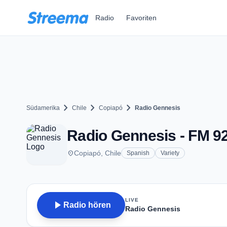
Zum Hauptinhalt springen
Radio
Favoriten
chevron_right
chevron_right
chevron_right
Südamerika
Chile
Copiapó
Radio Gennesis
Radio Gennesis - FM 92
place
Copiapó, Chile
Spanish
Variety
LIVE
play_arrow
Radio hören
Radio Gennesis