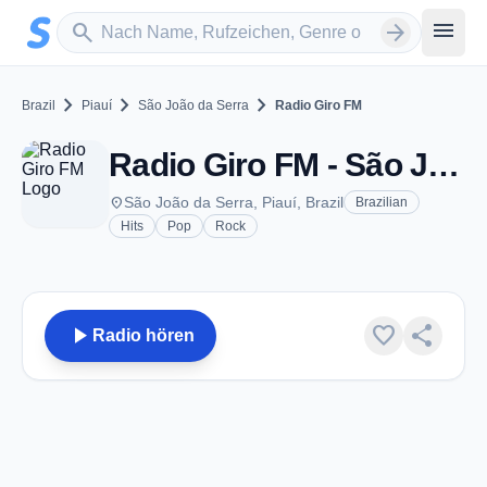
Zum Hauptinhalt springen
Sender suchen
menu
search
arrow_forward
chevron_right
chevron_right
chevron_right
Brazil
Piauí
São João da Serra
Radio Giro FM
Radio Giro FM - São João da Serra
place
São João da Serra, Piauí, Brazil
Brazilian
Hits
Pop
Rock
play_arrow
favorite
share
Radio hören