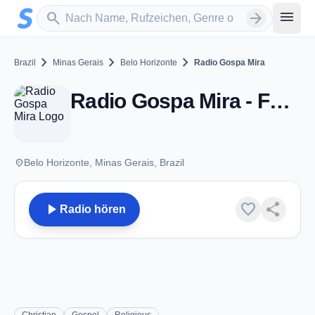
Zum Hauptinhalt springen
Sender suchen
menu
search
arrow_forward
chevron_right
chevron_right
chevron_right
Brazil
Minas Gerais
Belo Horizonte
Radio Gospa Mira
Radio Gospa Mira - FM 105.7 - Belo Horizonte
place
Belo Horizonte, Minas Gerais, Brazil
play_arrow
favorite
share
Radio hören