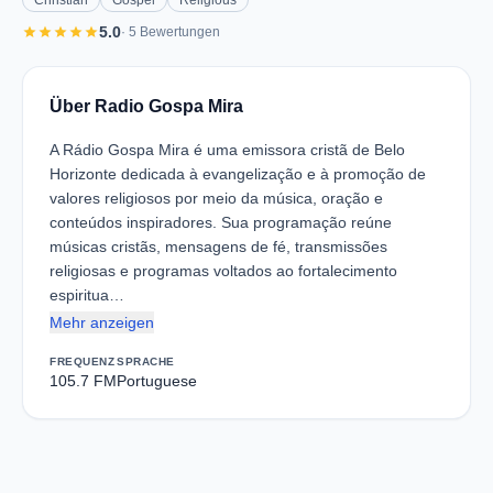
Christian
Gospel
Religious
star
star
star
star
star
5.0
· 5 Bewertungen
Über Radio Gospa Mira
A Rádio Gospa Mira é uma emissora cristã de Belo
Horizonte dedicada à evangelização e à promoção de
valores religiosos por meio da música, oração e
conteúdos inspiradores. Sua programação reúne
músicas cristãs, mensagens de fé, transmissões
religiosas e programas voltados ao fortalecimento
espiritua…
Mehr anzeigen
FREQUENZ
SPRACHE
105.7 FM
Portuguese