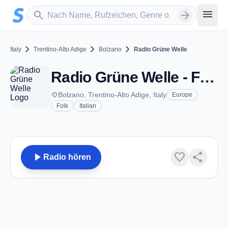
Zum Hauptinhalt springen
Sender suchen
menu
search
arrow_forward
chevron_right
chevron_right
chevron_right
Italy
Trentino-Alto Adige
Bolzano
Radio Grüne Welle
Radio Grüne Welle - FM 103.0 - Bolzano
place
Bolzano, Trentino-Alto Adige, Italy
Europe
Folk
Italian
play_arrow
favorite
share
Radio hören