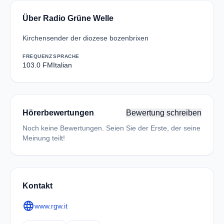
Über Radio Grüne Welle
Kirchensender der diozese bozenbrixen
FREQUENZ
SPRACHE
103.0 FM
Italian
Hörerbewertungen
Bewertung schreiben
Noch keine Bewertungen. Seien Sie der Erste, der seine
Meinung teilt!
Kontakt
language
www.rgw.it