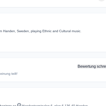
om Handen, Sweden, playing Ethnic and Cultural music.
Bewertung schre
inung teilt!
location_on
haninge.se
Handenterminalen 6, plan 6 136 40 Handen