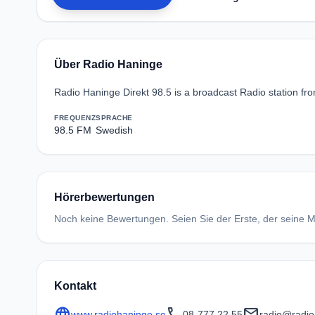
Über Radio Haninge
Radio Haninge Direkt 98.5 is a broadcast Radio station fr
FREQUENZ
SPRACHE
98.5 FM
Swedish
Hörerbewertungen
Noch keine Bewertungen. Seien Sie der Erste, der seine Me
Kontakt
language
call
mail
www.radiohaninge.se
08-777 22 55
radio@radio