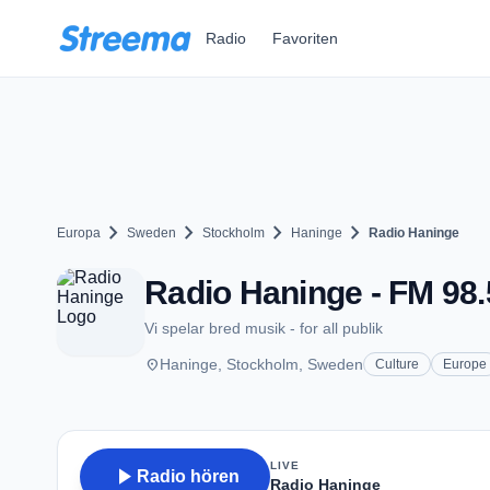
Zum Hauptinhalt springen
Radio
Favoriten
chevron_right
chevron_right
chevron_right
chevron_right
Europa
Sweden
Stockholm
Haninge
Radio Haninge
Radio Haninge - FM 98.
Vi spelar bred musik - for all publik
place
Haninge, Stockholm, Sweden
Culture
Europe
LIVE
play_arrow
Radio hören
Radio Haninge