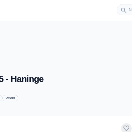
Sender
search
5 - Haninge
World
favorite