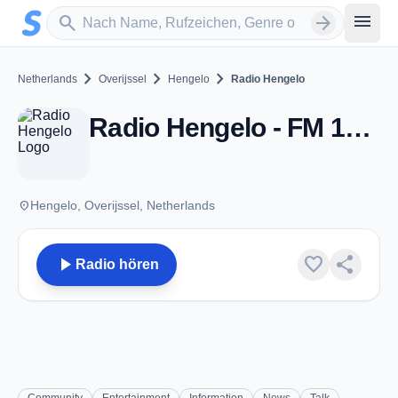
Zum Hauptinhalt springen
Sender suchen
menu
search
arrow_forward
chevron_right
chevron_right
chevron_right
Netherlands
Overijssel
Hengelo
Radio Hengelo
Radio Hengelo - FM 105.8 - Hengelo
place
Hengelo, Overijssel, Netherlands
play_arrow
favorite
share
Radio hören