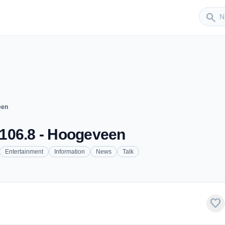
Sender
search
een
106.8 - Hoogeveen
Entertainment
Information
News
Talk
favorite