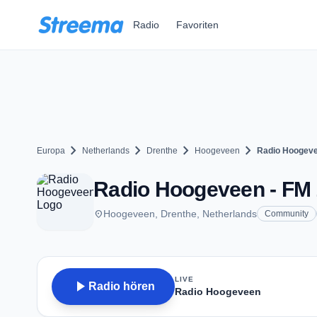
Zum Hauptinhalt springen
Radio
Favoriten
chevron_right
chevron_right
chevron_right
chevron_right
Europa
Netherlands
Drenthe
Hoogeveen
Radio Hoogev
Radio Hoogeveen - FM 
place
Hoogeveen, Drenthe, Netherlands
Community
LIVE
play_arrow
Radio hören
Radio Hoogeveen