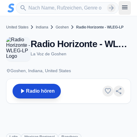
Zum Hauptinhalt springen
Sender suchen
menu
search
arrow_forward
chevron_right
chevron_right
chevron_right
United States
Indiana
Goshen
Radio Horizonte - WLEG-LP
Radio Horizonte - WLEG-LP - FM 104.3 - Goshen, IN
La Voz de Goshen
place
Goshen, Indiana, United States
play_arrow
favorite
share
Radio hören