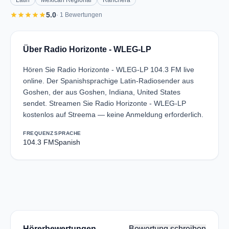
Latin
Mexican Regional
Ranchera
star
star
star
star
star
5.0
· 1 Bewertungen
Über Radio Horizonte - WLEG-LP
Hören Sie Radio Horizonte - WLEG-LP 104.3 FM live
online. Der Spanishsprachige Latin-Radiosender aus
Goshen, der aus Goshen, Indiana, United States
sendet. Streamen Sie Radio Horizonte - WLEG-LP
kostenlos auf Streema — keine Anmeldung erforderlich.
FREQUENZ
SPRACHE
104.3 FM
Spanish
Hörerbewertungen
Bewertung schreiben