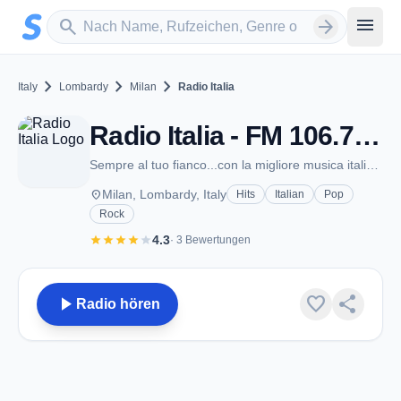
Zum Hauptinhalt springen
Sender suchen
menu
search
arrow_forward
chevron_right
chevron_right
chevron_right
Italy
Lombardy
Milan
Radio Italia
Radio Italia - FM 106.7 - Milan
Sempre al tuo fianco...con la migliore musica italiana!
place
Milan, Lombardy, Italy
Hits
Italian
Pop
Rock
star
star
star
star
star
4.3
· 3 Bewertungen
play_arrow
favorite
share
Radio hören