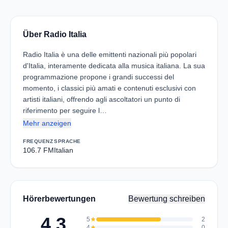
Über Radio Italia
Radio Italia è una delle emittenti nazionali più popolari
d'Italia, interamente dedicata alla musica italiana. La sua
programmazione propone i grandi successi del
momento, i classici più amati e contenuti esclusivi con
artisti italiani, offrendo agli ascoltatori un punto di
riferimento per seguire l…
Mehr anzeigen
FREQUENZ
SPRACHE
106.7 FM
Italian
Hörerbewertungen
Bewertung schreiben
4.3
5
star
2
4
star
0