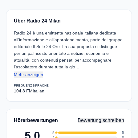
Über Radio 24 Milan
Radio 24 è una emittente nazionale italiana dedicata
all’informazione e all’approfondimento, parte del gruppo
editoriale Il Sole 24 Ore. La sua proposta si distingue
per un palinsesto orientato a notizie, economia e
attualità, con contenuti pensati per accompagnare
l’ascoltatore durante tutta la gio…
Mehr anzeigen
FREQUENZ
SPRACHE
104.8 FM
Italian
Hörerbewertungen
Bewertung schreiben
5.0
5
star
5
4
star
0