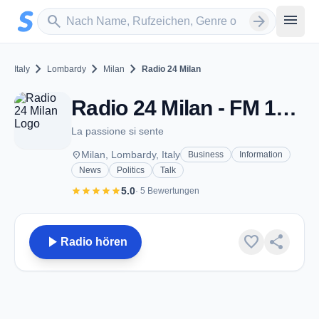
Zum Hauptinhalt springen
Sender suchen
menu
search
arrow_forward
chevron_right
chevron_right
chevron_right
Italy
Lombardy
Milan
Radio 24 Milan
Radio 24 Milan - FM 104.8 - Milan
La passione si sente
place
Milan, Lombardy, Italy
Business
Information
News
Politics
Talk
star
star
star
star
star
5.0
· 5 Bewertungen
play_arrow
favorite
share
Radio hören