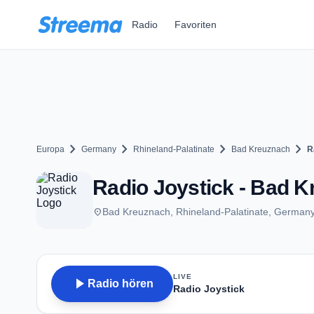
Zum Hauptinhalt springen
Radio
Favoriten
chevron_right
chevron_right
chevron_right
chevron_right
Europa
Germany
Rhineland-Palatinate
Bad Kreuznach
R
Radio Joystick - Bad 
place
Bad Kreuznach, Rhineland-Palatinate, German
LIVE
play_arrow
Radio hören
Radio Joystick