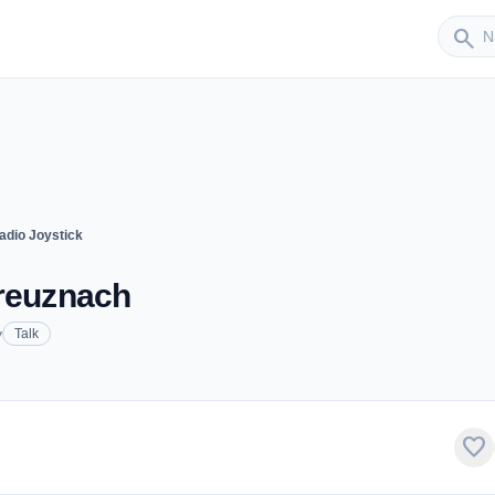
Sender
search
adio Joystick
Kreuznach
y
Talk
favorite