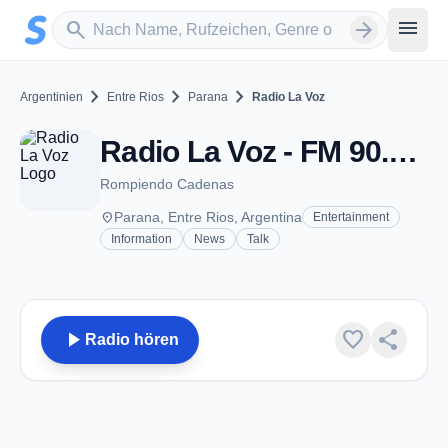
Zum Hauptinhalt springen
Sender suchen
menu
search
arrow_forward
chevron_right
chevron_right
chevron_right
Argentinien
Entre Rios
Parana
Radio La Voz
Radio La Voz - FM 90.1 - Parana
Rompiendo Cadenas
place
Parana, Entre Rios, Argentina
Entertainment
Information
News
Talk
play_arrow
favorite
share
Radio hören