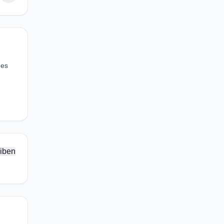
des
iben