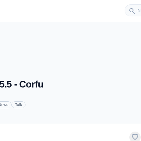
Sender
search
.5 - Corfu
News
Talk
favorite