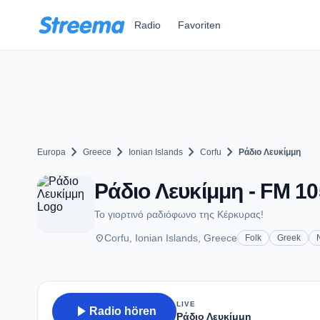
Zum Hauptinhalt springen
Radio
Favoriten
chevron_right
chevron_right
chevron_right
chevron_right
Europa
Greece
Ionian Islands
Corfu
Ράδιο Λευκίμμη
Ράδιο Λευκίμμη - FM 105
Το γιορτινό ραδιόφωνο της Κέρκυρας!
place
Corfu, Ionian Islands, Greece
Folk
Greek
LIVE
play_arrow
Radio hören
Ράδιο Λευκίμμη