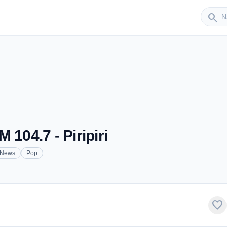
Sender
search
 104.7 - Piripiri
News
Pop
favorite