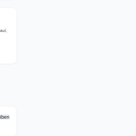
auí,
iben