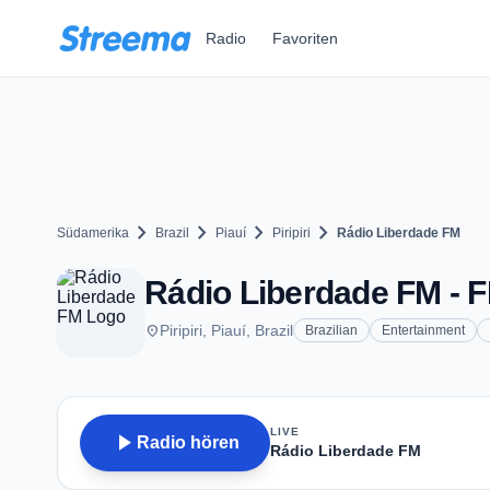
Zum Hauptinhalt springen
Radio
Favoriten
chevron_right
chevron_right
chevron_right
chevron_right
Südamerika
Brazil
Piauí
Piripiri
Rádio Liberdade FM
Rádio Liberdade FM - FM
place
Piripiri, Piauí, Brazil
Brazilian
Entertainment
LIVE
play_arrow
Radio hören
Rádio Liberdade FM