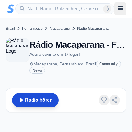
Zum Hauptinhalt springen
Sender suchen
menu
search
arrow_forward
chevron_right
chevron_right
chevron_right
Brazil
Pernambuco
Macaparana
Rádio Macaparana
Rádio Macaparana - FM 87.9 - Macaparana
Aqui o ouvinte em 1º lugar!
place
Macaparana, Pernambuco, Brazil
Community
News
play_arrow
favorite
share
Radio hören