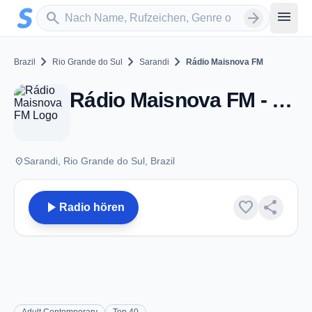
Zum Hauptinhalt springen
Sender suchen
menu
search
arrow_forward
chevron_right
chevron_right
chevron_right
Brazil
Rio Grande do Sul
Sarandi
Rádio Maisnova FM
Rádio Maisnova FM - FM 93.5 - Sarandi
place
Sarandi, Rio Grande do Sul, Brazil
play_arrow
favorite
share
Radio hören