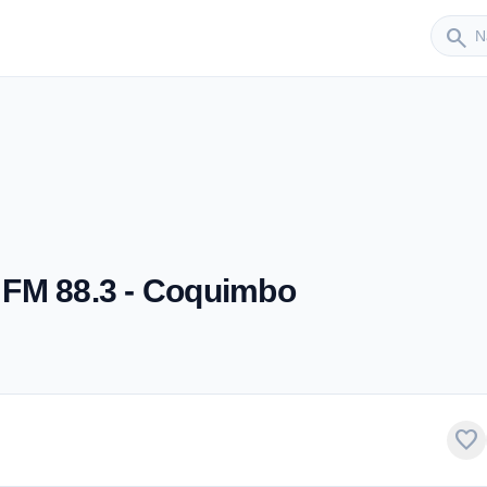
Sender
search
 FM 88.3 - Coquimbo
favorite