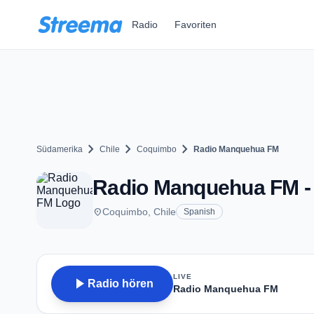
Zum Hauptinhalt springen
Radio
Favoriten
chevron_right
chevron_right
chevron_right
Südamerika
Chile
Coquimbo
Radio Manquehua FM
Radio Manquehua FM -
place
Coquimbo, Chile
Spanish
LIVE
play_arrow
Radio hören
Radio Manquehua FM