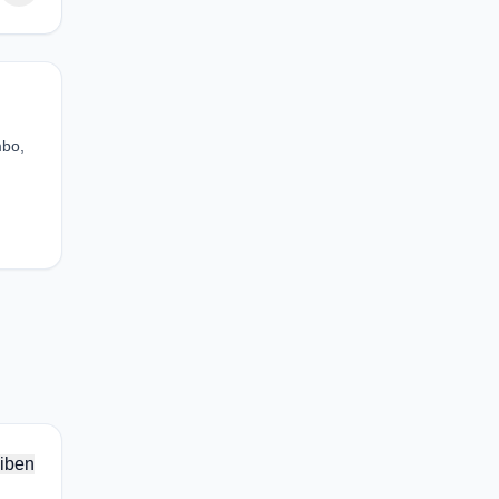
mbo,
iben