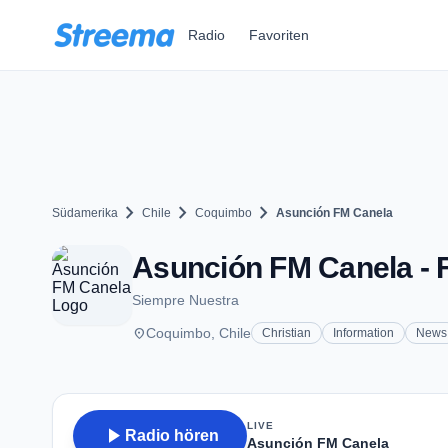
Zum Hauptinhalt springen
Radio
Favoriten
chevron_right
chevron_right
chevron_right
Südamerika
Chile
Coquimbo
Asunción FM Canela
Asunción FM Canela - 
Siempre Nuestra
place
Coquimbo, Chile
Christian
Information
News
LIVE
play_arrow
Radio hören
Asunción FM Canela