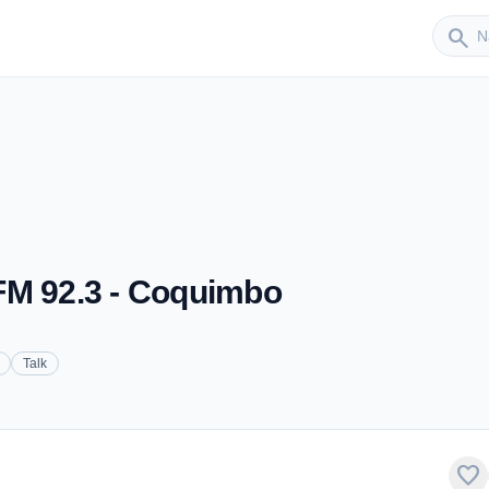
Sender
search
FM 92.3 - Coquimbo
Talk
favorite