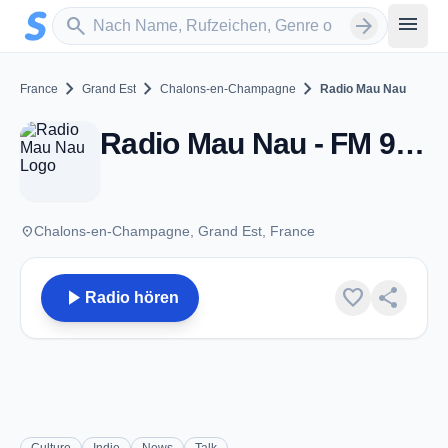
Zum Hauptinhalt springen
Sender suchen
menu
search
arrow_forward
chevron_right
chevron_right
chevron_right
France
Grand Est
Chalons-en-Champagne
Radio Mau Nau
Radio Mau Nau - FM 90.6 - Chalons-en-Champagne
place
Chalons-en-Champagne, Grand Est, France
play_arrow
favorite
share
Radio hören