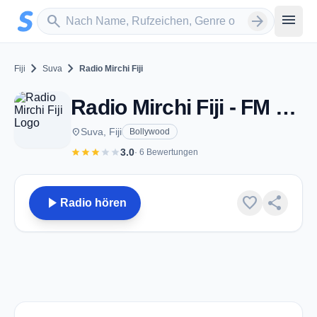
Zum Hauptinhalt springen
Sender suchen
menu
search
arrow_forward
chevron_right
chevron_right
Fiji
Suva
Radio Mirchi Fiji
Radio Mirchi Fiji - FM 97.8 - Suva
place
Suva, Fiji
Bollywood
star
star
star
star
star
3.0
· 6 Bewertungen
play_arrow
favorite
share
Radio hören