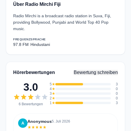
Über Radio Mirchi Fiji
Radio Mirchi is a broadcast radio station in Suva, Fiji,
providing Bollywood, Punjabi and World Top 40 Pop
music.
FREQUENZ
SPRACHE
97.8 FM
Hindustani
Hörerbewertungen
Bewertung schreiben
3.0
5
star
3
4
star
0
3
star
0
star
star
star
star
star
2
star
0
1
star
3
6 Bewertungen
Anonymous
5. Juli 2026
A
star
star
star
star
star