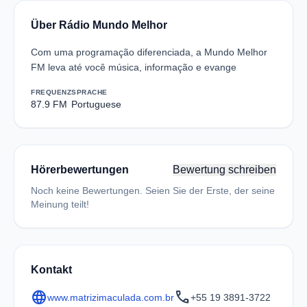
Über Rádio Mundo Melhor
Com uma programação diferenciada, a Mundo Melhor
FM leva até você música, informação e evange
FREQUENZ
SPRACHE
87.9 FM
Portuguese
Hörerbewertungen
Bewertung schreiben
Noch keine Bewertungen. Seien Sie der Erste, der seine
Meinung teilt!
Kontakt
language
call
www.matrizimaculada.com.br
+55 19 3891-3722