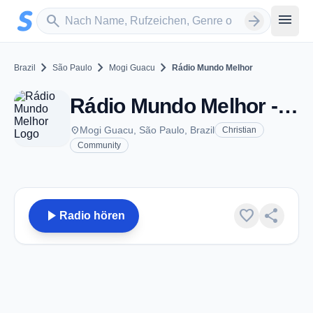
Zum Hauptinhalt springen
Sender suchen
menu
search
arrow_forward
chevron_right
chevron_right
chevron_right
Brazil
São Paulo
Mogi Guacu
Rádio Mundo Melhor
Rádio Mundo Melhor - FM 87.9 - Mogi Guacu
place
Mogi Guacu, São Paulo, Brazil
Christian
Community
play_arrow
favorite
share
Radio hören