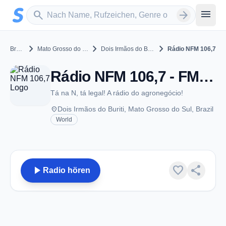
Zum Hauptinhalt springen
Sender suchen
menu
search
arrow_forward
chevron_right
chevron_right
chevron_right
Brazil
Mato Grosso do Sul
Dois Irmãos do Buriti
Rádio NFM 106,7
Rádio NFM 106,7 - FM 106.7 - Dois Irmãos do Buriti
Tá na N, tá legal! A rádio do agronegócio!
place
Dois Irmãos do Buriti, Mato Grosso do Sul, Brazil
World
play_arrow
favorite
share
Radio hören