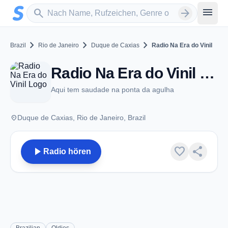
Zum Hauptinhalt springen
Sender suchen
menu
search
arrow_forward
chevron_right
chevron_right
chevron_right
Brazil
Rio de Janeiro
Duque de Caxias
Radio Na Era do Vinil
Radio Na Era do Vinil - Duque de Caxias
Aqui tem saudade na ponta da agulha
place
Duque de Caxias, Rio de Janeiro, Brazil
play_arrow
favorite
share
Radio hören