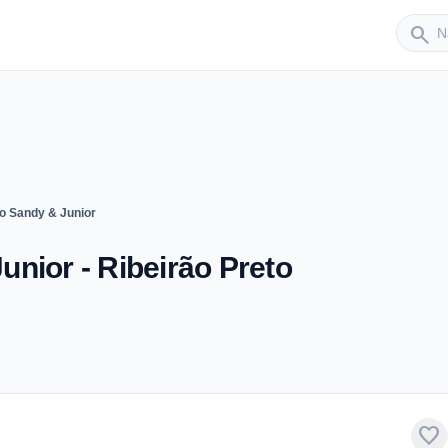
Sender
search
o Sandy & Junior
nior - Ribeirão Preto
favorite