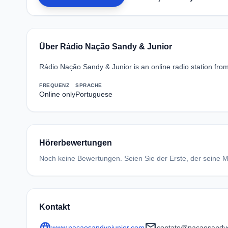
Über Rádio Nação Sandy & Junior
Rádio Nação Sandy & Junior is an online radio station from 
FREQUENZ
SPRACHE
Online only
Portuguese
Hörerbewertungen
Noch keine Bewertungen. Seien Sie der Erste, der seine Me
Kontakt
language
mail
www.nacaosandyejunior.com
contato@nacaosandye