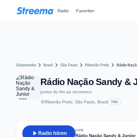
Zum Hauptinhalt springen
Radio
Favoriten
chevron_right
chevron_right
chevron_right
chevron_right
Südamerika
Brazil
São Paulo
Ribeirão Preto
Rádio Naçã
Rádio Nação Sandy & Ju
juntos do fim ao recomeco
place
Ribeirão Preto, São Paulo, Brazil
Hits
LIVE
play_arrow
Radio hören
Rádio Nação Sandy & Junior