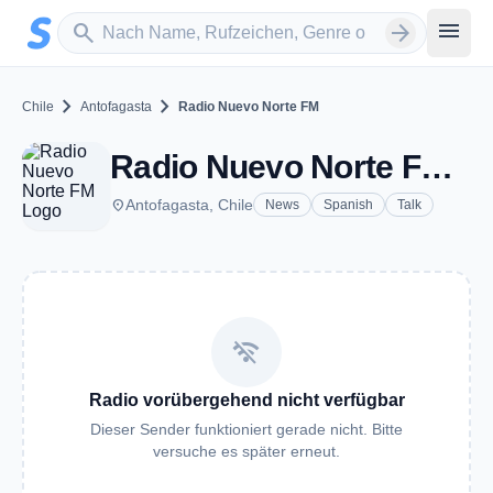
Zum Hauptinhalt springen
Sender suchen
menu
search
arrow_forward
chevron_right
chevron_right
Chile
Antofagasta
Radio Nuevo Norte FM
Radio Nuevo Norte FM - FM 104.7 - Antofagasta
place
Antofagasta, Chile
News
Spanish
Talk
wifi_off
Radio vorübergehend nicht verfügbar
Dieser Sender funktioniert gerade nicht. Bitte
versuche es später erneut.