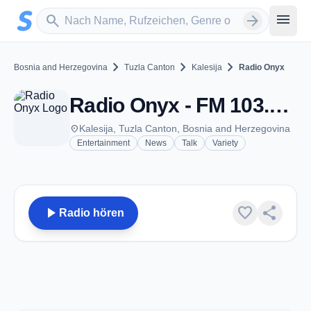
Zum Hauptinhalt springen
Sender suchen
menu
search
arrow_forward
chevron_right
chevron_right
chevron_right
Bosnia and Herzegovina
Tuzla Canton
Kalesija
Radio Onyx
Radio Onyx - FM 103.8 - Kalesija
place
Kalesija, Tuzla Canton, Bosnia and Herzegovina
Entertainment
News
Talk
Variety
play_arrow
favorite
share
Radio hören