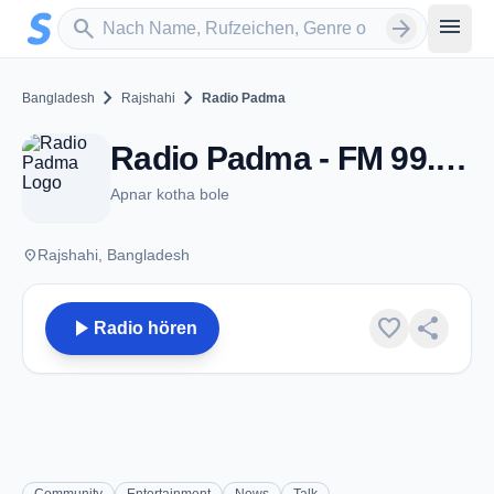
Zum Hauptinhalt springen
Sender suchen
menu
search
arrow_forward
chevron_right
chevron_right
Bangladesh
Rajshahi
Radio Padma
Radio Padma - FM 99.2 - Rajshahi
Apnar kotha bole
place
Rajshahi, Bangladesh
play_arrow
favorite
share
Radio hören