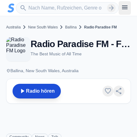
Zum Hauptinhalt springen
Sender suchen
menu
search
arrow_forward
chevron_right
chevron_right
chevron_right
Australia
New South Wales
Ballina
Radio Paradise FM
Radio Paradise FM - FM 101.9 - Ballina, NSW
The Best Music of All Time
place
Ballina, New South Wales, Australia
play_arrow
favorite
share
Radio hören