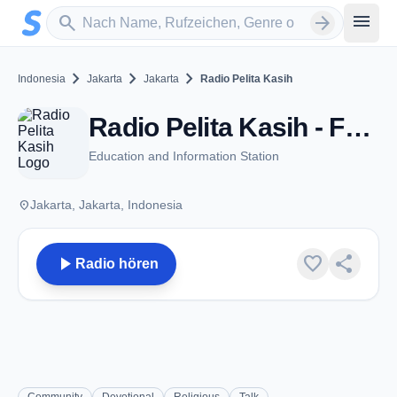
Zum Hauptinhalt springen
Sender suchen
menu
search
arrow_forward
chevron_right
chevron_right
chevron_right
Indonesia
Jakarta
Jakarta
Radio Pelita Kasih
Radio Pelita Kasih - FM 96.3 - Jakarta
Education and Information Station
place
Jakarta, Jakarta, Indonesia
play_arrow
favorite
share
Radio hören