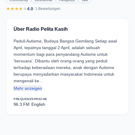
Community
Devotional
Religious
Talk
star
star
star
star
star
4.0
· 1 Bewertungen
Über Radio Pelita Kasih
Peduli Autisme, Budaya Bangsa Gemilang Setiap awal
April, tepatnya tanggal 2 April, adalah sebuah
momentum bagi para penyandang Autisme untuk
'bersuara'. Dibantu oleh orang-orang yang peduli
terhadap keberadaan mereka, anak dengan Autisme
berupaya menyadarkan masyarakat Indonesia untuk
mengenali ke…
Mehr anzeigen
FREQUENZ
SPRACHE
96.3 FM
English