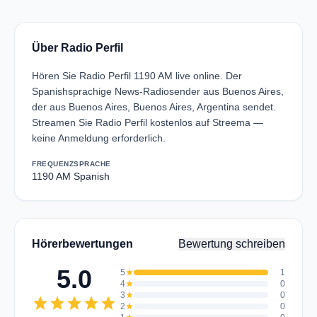
Über Radio Perfil
Hören Sie Radio Perfil 1190 AM live online. Der
Spanishsprachige News-Radiosender aus Buenos Aires,
der aus Buenos Aires, Buenos Aires, Argentina sendet.
Streamen Sie Radio Perfil kostenlos auf Streema —
keine Anmeldung erforderlich.
FREQUENZ
SPRACHE
1190 AM
Spanish
Hörerbewertungen
Bewertung schreiben
5.0
5
star
1
4
star
0
3
star
0
star
star
star
star
star
2
star
0