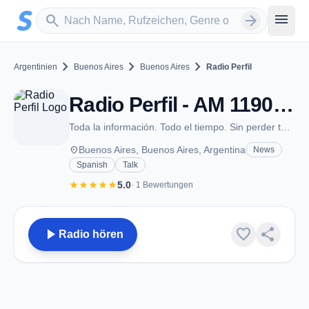
Zum Hauptinhalt springen
Sender suchen
menu
search
arrow_forward
chevron_right
chevron_right
chevron_right
Argentinien
Buenos Aires
Buenos Aires
Radio Perfil
Radio Perfil - AM 1190 - Buenos Aires
Toda la información. Todo el tiempo. Sin perder tu tiempo.
place
Buenos Aires, Buenos Aires, Argentina
News
Spanish
Talk
star
star
star
star
star
5.0
· 1 Bewertungen
play_arrow
favorite
share
Radio hören