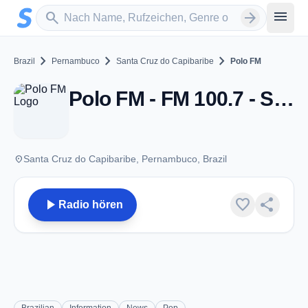
Zum Hauptinhalt springen
Sender suchen
menu
search
arrow_forward
chevron_right
chevron_right
chevron_right
Brazil
Pernambuco
Santa Cruz do Capibaribe
Polo FM
Polo FM - FM 100.7 - Santa Cruz do Capibaribe
place
Santa Cruz do Capibaribe, Pernambuco, Brazil
play_arrow
favorite
share
Radio hören