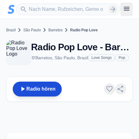
Zum Hauptinhalt springen
Sender suchen
menu
search
arrow_forward
chevron_right
chevron_right
chevron_right
Brazil
São Paulo
Barretos
Radio Pop Love
Radio Pop Love - Barretos
place
Barretos, São Paulo, Brazil
Love Songs
Pop
play_arrow
favorite
share
Radio hören