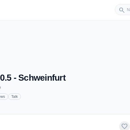
Sender
search
0.5 - Schweinfurt
n
ews
Talk
favorite