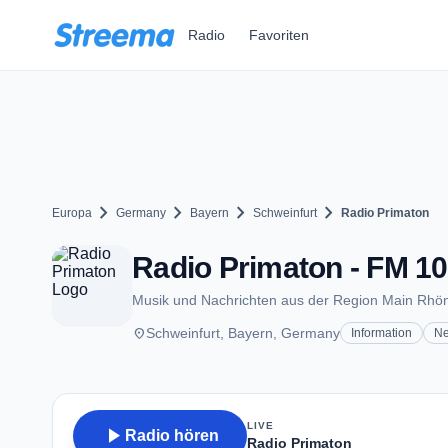
Zum Hauptinhalt springen
Radio
Favoriten
chevron_right
chevron_right
chevron_right
chevron_right
Europa
Germany
Bayern
Schweinfurt
Radio Primaton
Radio Primaton - FM 10
Musik und Nachrichten aus der Region Main Rhö
place
Schweinfurt, Bayern, Germany
Information
N
LIVE
play_arrow
Radio hören
Radio Primaton