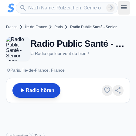
Zum Hauptinhalt springen
Sender suchen
menu
search
arrow_forward
chevron_right
chevron_right
chevron_right
France
Île-de-France
Paris
Radio Public Santé - Senior
Radio Public Santé - Senior - Paris
la Radio qui leur veut du bien !
place
Paris, Île-de-France, France
play_arrow
favorite
share
Radio hören