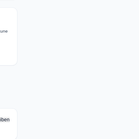
tune
iben