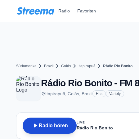
Zum Hauptinhalt springen
Radio
Favoriten
chevron_right
chevron_right
chevron_right
chevron_right
Südamerika
Brazil
Goiás
Itapirapuã
Rádio Rio Bonito
Rádio Rio Bonito - FM 8
place
Itapirapuã, Goiás, Brazil
Hits
Variety
LIVE
play_arrow
Radio hören
Rádio Rio Bonito