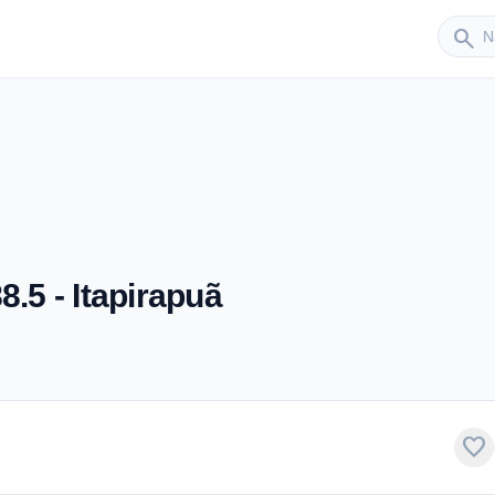
Sender
search
8.5 - Itapirapuã
favorite